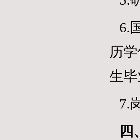
5
6
历学
生毕
7
四